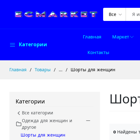
Все
Главная
Маркет
Категории
Контакты
Главная
Товары
...
Шорты для женщин
Шор
Категории
Все категории
Одежда для женщин и
другое
0
Найдены 
Шорты для женщин