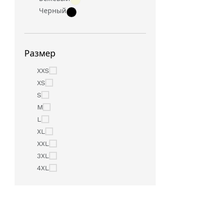
Черный
Размер
XXS
XS
S
M
L
XL
XXL
3XL
4XL