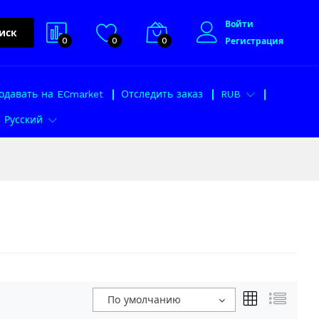
Войти
иск
0
0
0
Регистрация
одавать на ECmarket
Отследить заказ
RUB
Русский
По умолчанию